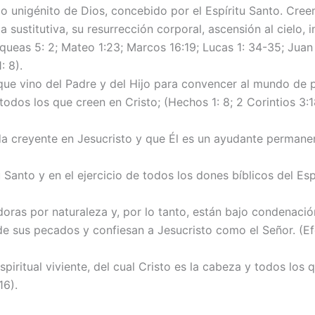
jo unigénito de Dios, concebido por el Espíritu Santo. Cree
 sustitutiva, su resurrección corporal, ascensión al cielo,
 Miqueas 5: 2; Mateo 1:23; Marcos 16:19; Lucas 1: 34-35; Juan 
: 8).
ue vino del Padre y del Hijo para convencer al mundo de pec
todos los que creen en Cristo; (Hechos 1: 8; 2 Corintios 3:1
 creyente en Jesucristo y que Él es un ayudante permanente
u Santo y en el ejercicio de todos los dones bíblicos del Es
as por naturaleza y, por lo tanto, están bajo condenación
 de sus pecados y confiesan a Jesucristo como el Señor. (Ef
espiritual viviente, del cual Cristo es la cabeza y todos l
16).