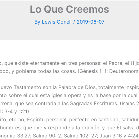
Lo Que Creemos
By
Lewis Gonell
/
2019-06-07
ue existe eternamente en tres personas: el Padre, el Hijo y
todo, y gobierna todas las cosas. (Génesis 1: 1; Deuteronomi
evo Testamento son la Palabra de Dios, totalmente inspiradas
to sobre el cual esta iglesia opera y es la base por la cua
rrenal que sea contraria a las Sagradas Escrituras. (Isaías 
: 3-4 y 1:21).
to, eterno, Espíritu personal, perfecto en santidad, sabidu
hombres; que oye y responde a la oración; y que Él salva 
nomio 33:27; Salmo 90: 2; Salmo 102: 27; Juan 3:16 y 4:24; 1