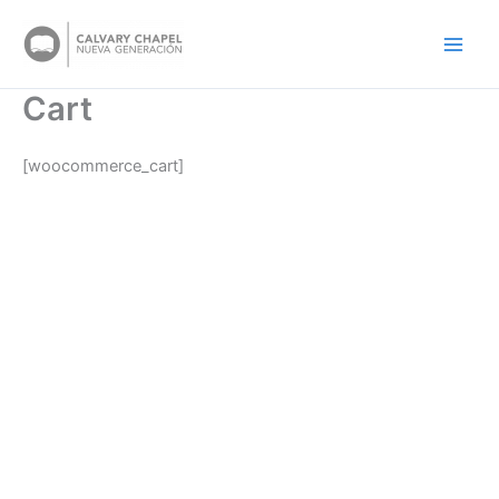
Skip
to
content
Cart
[woocommerce_cart]