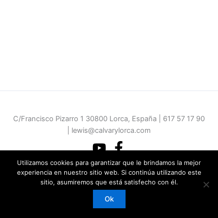
C/Francisco Pizarro 1 30800 Lorca, España | 617 57 17 90
| lewis@calvarylorca.com
Utilizamos cookies para garantizar que le brindamos la mejor
experiencia en nuestro sitio web. Si continúa utilizando este
sitio, asumiremos que está satisfecho con él.
Copyright © 2026 | Iglesia Calvary Chapel Nueva Generación Lorca
Ok