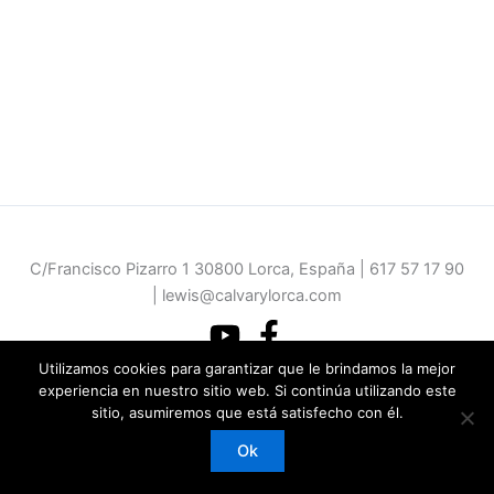
C/Francisco Pizarro 1 30800 Lorca, España | 617 57 17 90
| lewis@calvarylorca.com
Utilizamos cookies para garantizar que le brindamos la mejor
experiencia en nuestro sitio web. Si continúa utilizando este
sitio, asumiremos que está satisfecho con él.
Copyright © 2026 | Iglesia Calvary Chapel Nueva Generación Lorca
Ok