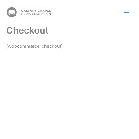
Skip
to
content
Checkout
[woocommerce_checkout]